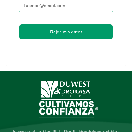
Jr. Mariscal La Mar 991, Piso 9, Magdalena del Mar,